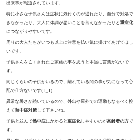
出来事が報道されています。
特に小さな子供さんは症状に気付くのが遅れたり、自分で対処で
きなかったり、大人に体調が悪いことを言えなかったりと
重症化
につながりやすいです。
周りの大人たちがいつも以上に注意を払い気に掛けてあげてほし
いです。
子供さんを亡くされたご家族の事を思うと本当に言葉がないで
す。
同じくらいの子供がいるので、離れている間の事が気になって心
配で仕方ないです(T_T)
異常な暑さが続いているので、外出や屋外での運動もなるべく控
えて
熱中症対策
して下さいね。
子供と並んで
熱中症
にかかると
重症化
しやすいのが
高齢者の方
で
す。