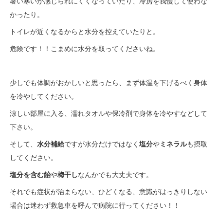
暑い寒いが感じられにくくなっていたり、冷房を我慢して使わな
かったり。
トイレが近くなるからと水分を控えていたりと。
危険です！！こまめに水分を取ってくださいね。
少しでも体調がおかしいと思ったら、まず体温を下げるべく身体
を冷やしてください。
涼しい部屋に入る、濡れタオルや保冷剤で身体を冷やすなどして
下さい。
そして、
水分補給
ですが水分だけではなく
塩分
や
ミネラル
も摂取
してください。
塩分を含む飴
や
梅干し
なんかでも大丈夫です。
それでも症状が治まらない、ひどくなる、意識がはっきりしない
場合は迷わず救急車を呼んで病院に行ってください！！