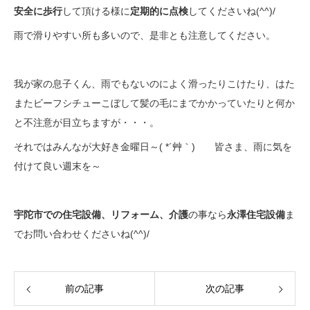
安全に歩行
して頂ける様に
定期的に点検
してくださいね(^^)/
雨で滑りやすい所も多いので、是非とも注意してください。
我が家の息子くん、雨でもないのによく滑ったりこけたり、はた
またビーフシチューこぼして髪の毛にまでかかっていたりと何か
と不注意が目立ちますが・・・。
それではみんなが大好き金曜日～( *´艸｀) 皆さま、雨に気を
付けて良い週末を～
宇陀市での住宅設備、リフォーム、介護
の事なら
永澤住宅設備
ま
でお問い合わせくださいね(^^)/
前の記事
次の記事