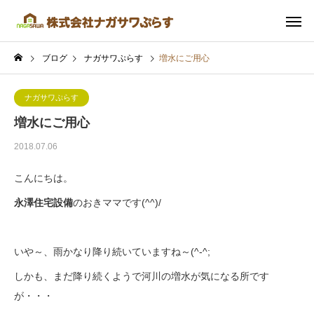
ブログ
ナガサワぷらす
増水にご用心
ナガサワぷらす
増水にご用心
2018.07.06
こんにちは。
永澤住宅設備
のおきママです(^^)/
いや～、雨かなり降り続いていますね～(^-^;
しかも、まだ降り続くようで河川の増水が気になる所です
が・・・