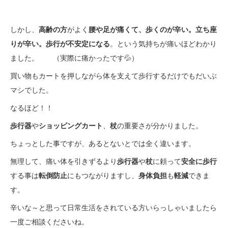
しかし、
高齢の方
がよく
腰や足が痛くて、歩くのが辛い。立ち座
りが辛い。歩行が不安定になる
。という気持ちが痛いほどわかり
ました。 （実際に痛かったです💦）
買い物もカートを押しながら体を支えて歩行するだけでもだいぶ
マシでした。
なるほど！！
歩行器
や
ショッピングカート
、
杖
の重要さが分かりました。
ちょっとした事ですが、あるとないとでは全く違います。
無理して、痛い体を引きずるより
歩行器
や
杖
に頼って
安全に歩行
する事は
転倒防止
にもつながりますし、
身体負担
も
軽減
できま
す。
辛いな～と思って日常生活をされている方いらっしゃいましたら
一度ご相談くださいね。