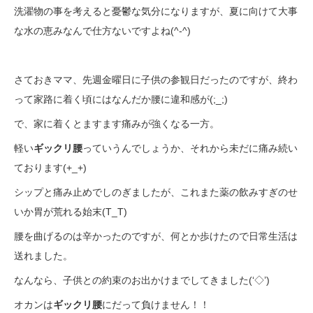
洗濯物の事を考えると憂鬱な気分になりますが、夏に向けて大事
な水の恵みなんで仕方ないですよね(^-^)
さておきママ、先週金曜日に子供の参観日だったのですが、終わ
って家路に着く頃にはなんだか腰に違和感が(;_;)
で、家に着くとますます痛みが強くなる一方。
軽い
ギックリ腰
っていうんでしょうか、それから未だに痛み続い
ております(+_+)
シップと痛み止めでしのぎましたが、これまた薬の飲みすぎのせ
いか胃が荒れる始末(T_T)
腰を曲げるのは辛かったのですが、何とか歩けたので日常生活は
送れました。
なんなら、子供との約束のお出かけまでしてきました(‘◇’)ゞ
オカンは
ギックリ腰
にだって負けません！！