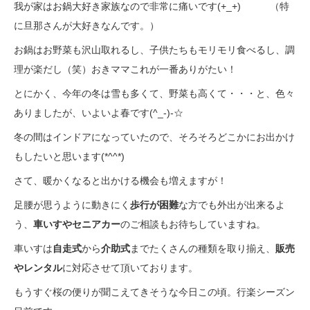
我が家はお鍋大好き家族なので非常に痛いです(+_+) （特
に旦那さんが大好きなんです。）
お鍋はお野菜も沢山取れるし、子供たちもモリモリ食べるし、調
理が楽だし（笑）おきママこれが一番ありがたい！
とにかく、今年の冬は雪も多くて、野菜も高くて・・・と、色々
ありましたが、いよいよ春です(^_-)-☆
冬の間はインドアになっていたので、そろそろどこかにお出かけ
もしたいと思います(*^^*)
さて、暖かくなると出かける機会も増えますが！
足腰が思うように動きにく
歩行が困難
な方でも外出が出来るよ
う、
車いすやセニアカー
のご相談もお待ちしていますね。
車いすは
自走式
から
介助式
までたくさんの種類を取り揃え、
販売
やレンタル
に対応させて頂いております。
もうすぐ桜の便りが聞こえてきそうな今日この頃。行楽シーズン