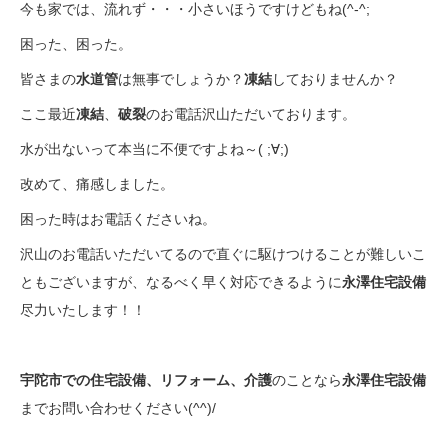
今も家では、流れず・・・小さいほうですけどもね(^-^;
困った、困った。
皆さまの
水道管
は無事でしょうか？
凍結
しておりませんか？
ここ最近
凍結
、
破裂
のお電話沢山ただいております。
水が出ないって本当に不便ですよね～( ;∀;)
改めて、痛感しました。
困った時はお電話くださいね。
沢山のお電話いただいてるので直ぐに駆けつけることが難しいこ
ともございますが、なるべく早く対応できるように
永澤住宅設備
尽力いたします！！
宇陀市での住宅設備、リフォーム、介護
のことなら
永澤住宅設備
までお問い合わせください(^^)/