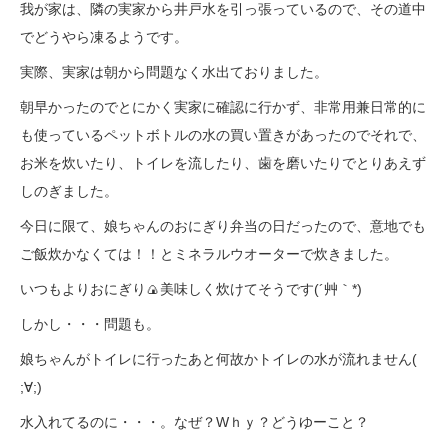
我が家は、隣の実家から井戸水を引っ張っているので、その道中
でどうやら凍るようです。
実際、実家は朝から問題なく水出ておりました。
朝早かったのでとにかく実家に確認に行かず、非常用兼日常的に
も使っているペットボトルの水の買い置きがあったのでそれで、
お米を炊いたり、トイレを流したり、歯を磨いたりでとりあえず
しのぎました。
今日に限て、娘ちゃんのおにぎり弁当の日だったので、意地でも
ご飯炊かなくては！！とミネラルウオーターで炊きました。
いつもよりおにぎり🍙美味しく炊けてそうです(´艸｀*)
しかし・・・問題も。
娘ちゃんがトイレに行ったあと何故かトイレの水が流れません(
;∀;)
水入れてるのに・・・。なぜ？Wｈｙ？どうゆーこと？