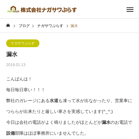
ブログ
ナガサワぷらす
漏水
ナガサワぷらす
漏水
2018.01.13
こんばんは！
毎日毎日寒い！！！
弊社のガレージにある
水道
も凍って水が出なかったり、営業車に
つららが出来たりと厳しい寒さを実感しています(^_^;)
今日は会社の電話がよく鳴りましたがほとんどが
漏水
のお電話で
設備
部隊はほぼ事務所にいませんでした。