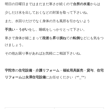
明日の日曜日まではまだまだ寒さが続くので
台所の水道
からは
少しだけ水を出しておくなどの対策を取って下さいね。
また、水回りだけでなく身体の方も風邪を引かないよう
手洗い・うがい
をし、睡眠をしっかりとって下さい。
寒さで身体が縮こまって
段差
を
昇り損ね
ての
転倒
などにも気をつ
けましょう。
その他お困り事があればお気軽にご相談下さいね。
宇陀市
の
住宅設備
・
介護リフォーム
・
福祉用具販売
・
貸与
、
住宅
リフォーム
は
永澤住宅設備
にお任せください（*^_^*）