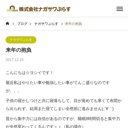
ブログ
ナガサワぷらす
来年の抱負
ナガサワぷらす
来年の抱負
2017.12.18
こんにちは☆ヨシイです！
最近私はやりたい事や勉強したい事がてんこ盛りなのです
が。。。
子供の寝かしつけと共に寝落ちして、目が覚めても寒くて布団か
ら出られず、結局また寝てしまい全然前に進みません(;´∀｀)
昔から集中力には自信があるのですが、睡眠8時間切ると集中力
が全然変わってくるんです＞＜（私の場合）