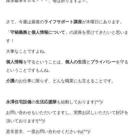
降水確率６０％・・・、母は祈りますよ～。
さて、今週は最後の
ライフサポート講座
が木曜日にあります。
「
守秘義務と個人情報について
」の講座を受けてきたいと思いま
す！
大事なことですよね。
個人情報
を守るということは、
個人の生活
と
プライバシー
を守る
ということですもんね。
介護
のお仕事に限らず、どんな職業にも言えることです。
永澤住宅設備
の
生活応援隊
も始動しております(^^)/
お問い合わせもいただいてますし、実際お試しいただいて好評を
頂いております!(^^)!
是非是非、一度お問い合わせくださいね(^^)/