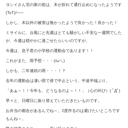
ヨシイさん宅の家の前は、木が折れて通行止めになったようです
(ToT)/~~~
しかし、木以外の被害は無かったようで良かった！良かった！
ミサイルに、台風にと先週はとても騒がしい不安な一週間でした
が、今週は穏やかに過ごせたらいいのですが。
今週は、息子君の小学校の運動会であります！！
これがまた、雨予想・・・(/ω＼)
しかも、二年連続の雨・・・！？
去年の運動会は凄い雨で昼で中止という、中途半端ぶり。
「あぁ～！！今年も、どうなるのよ～！！」（心の叫び）( ﾟДﾟ)
早々と、日曜日に振り替えていただきたいものです。
お弁当の都合があるんでね～。2度作るのは避けたいところです
もんね～。