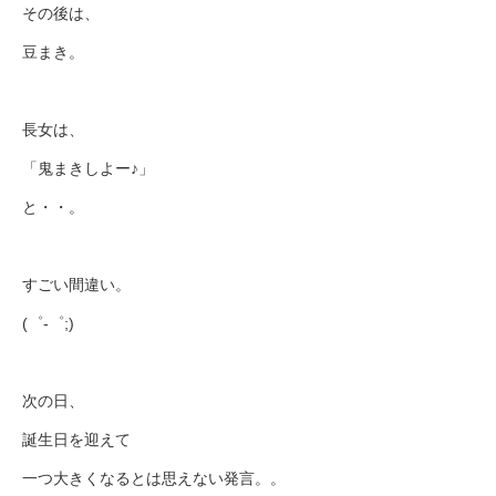
その後は、
豆まき。
長女は、
「鬼まきしよー♪」
と・・。
すごい間違い。
(゜-゜;)
次の日、
誕生日を迎えて
一つ大きくなるとは思えない発言。。