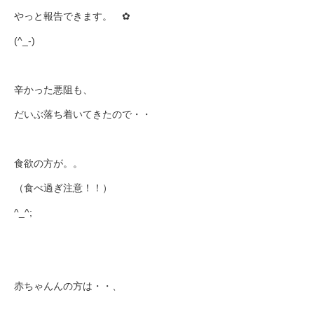
やっと報告できます。 ✿
(^_-)
辛かった悪阻も、
だいぶ落ち着いてきたので・・
食欲の方が。。
（食べ過ぎ注意！！）
^_^;
赤ちゃんんの方は・・、