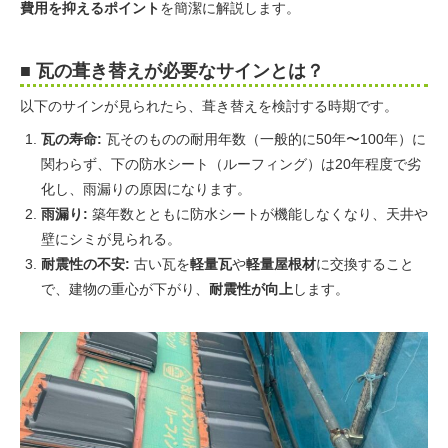
費用を抑えるポイント
を簡潔に解説します。
■ 瓦の葺き替えが必要なサインとは？
以下のサインが見られたら、葺き替えを検討する時期です。
瓦の寿命:
瓦そのものの耐用年数（一般的に50年〜100年）に
関わらず、下の防水シート（ルーフィング）は20年程度で劣
化し、雨漏りの原因になります。
雨漏り:
築年数とともに防水シートが機能しなくなり、天井や
壁にシミが見られる。
耐震性の不安:
古い瓦を
軽量瓦
や
軽量屋根材
に交換すること
で、建物の重心が下がり、
耐震性が向上
します。