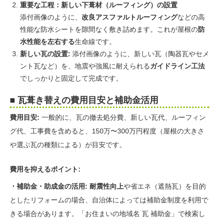
重要な工程：新しい下葺材（ルーフィング）の設置
添付画像のように、
改良アスファルトルーフィング
などの高
性能な防水シートを隙間なく敷き詰めます。これが屋根の
防
水性能を左右する
生命線です。
新しい瓦の設置:
添付画像のように、新しい瓦（陶器瓦やセメ
ント瓦など）を、地震や強風に耐えられる
ガイドライン工法
でしっかりと固定して完成です。
■ 瓦葺き替えの費用目安と補助金活用
費用目安:
一般的に、瓦の撤去処分費、新しい瓦代、ルーフィン
グ代、工事費を含めると、150万〜300万円程度（屋根の大きさ
や選ぶ瓦の種類による）が目安です。
費用を抑えるポイント:
・補助金・助成金の活用:
耐震性向上
や省エネ（遮熱瓦）を目的
としたリフォームの場合、自治体によっては補助金制度を利用で
きる場合があります。「お住まいの地域名 瓦 補助金」で検索し