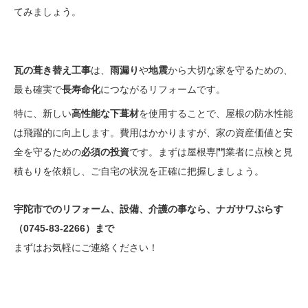
てみましょう。
瓦の葺き替え工事
は、
雨漏り
や
地震
から大切な家を守るための、
最も確実で
長寿命化
につながるリフォームです。
特に、新しい
高性能な下葺材
を使用することで、屋根の防水性能
は飛躍的に向上します。費用はかかりますが、家の資産価値と安
全を守るための
必須の投資
です。まずは屋根専門業者に点検と見
積もりを依頼し、ご自宅の状況を正確に把握しましょう。
宇陀市でのリフォーム、設備、介護の事なら、ナガサワぷらす
（0745-83-2266）まで
まずはお気軽にご連絡ください！