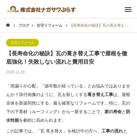
ブログ
住宅リフォーム
【長寿命化の秘訣】瓦の葺き替え工事で屋根を徹底強化！失敗しない流れと費用目安
住宅リフォーム
【長寿命化の秘訣】瓦の葺き替え工事で屋根を徹
底強化！失敗しない流れと費用目安
2025.11.28
「雨漏りが心配」「築年数が経っている」とお悩みではありませ
んか？添付画像のように、瓦を新しくする
葺き替え工事
は、屋根
全体を新築同然にする、最も確実なリフォームです。特に、瓦の
下の下葺材（ルーフィング）から一新することで、
家の寿命
と
防
水性能
を劇的に高められます。
この記事では、「瓦 葺き替え」を検討中の方へ、
工事の流れ
と