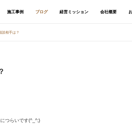
施工事例
ブログ
経営ミッション
会社概要
相談相手は？
？
らいです(^_^;)
介護福祉事業