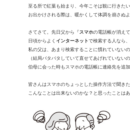
至る所で紅葉も始まり、今年こそは観に行きたい
お出かけされる際は、暖かくして体調を崩さぬ
さてさて。先日父から『
スマホ
の電話帳が消え
日頃からよく
インターネット
で検索する人なら
私の父は、あまり検索することに慣れていない
（結局バタバタしていて直せてあげれていないのです
伯母に会った時もスマホの電話帳に連絡先を追
皆さんはスマホのちょっとした操作方法で聞き
こんなことは出来ないのかな？と思ったことは