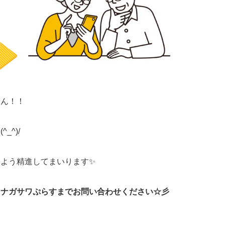
せん！！
…
_^)/
よう精進してまいります✨
らナガサワぷらすまでお問い合わせください☆彡